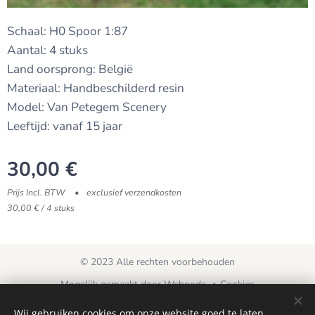
Schaal: H0 Spoor 1:87
Aantal: 4 stuks
Land oorsprong: België
Materiaal: Handbeschilderd resin
Model: Van Petegem Scenery
Leeftijd: vanaf 15 jaar
30,00
€
Prijs Incl. BTW
exclusief verzendkosten
30,00 € / 4 stuks
© 2023 Alle rechten voorbehouden
Mogelijk gemaakt door
Webnode
Cookies
Wij gebruiken cookies om onze website goed te laten
Talen