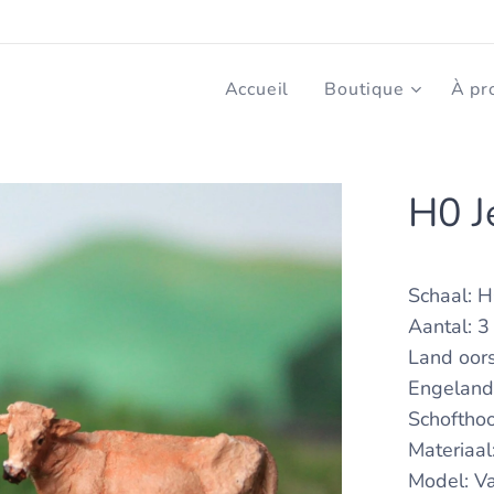
Accueil
Boutique
À pr
H0 J
Schaal: H
Aantal: 3
Land oors
Engelan
Schoftho
Materiaal
Model: V