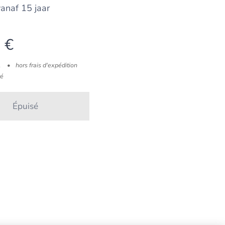
 vanaf 15 jaar
0
€
A
hors frais d'expédition
té
Épuisé