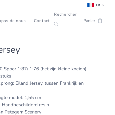
FR
Rechercher
opos de nous
Contact
Panier
ersey
0 Spoor 1:87/ 1:76 (het zijn kleine koeien)
 stuks
prong: Eiland Jersey, tussen Frankrijk en
d
ogte model: 1,55 cm
: Handbeschilderd resin
an Petegem Scenery