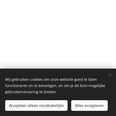
Wij gebruiken cookies om onze website goed te laten
© 2023 Alle rechten voorbehouden
functioneren en te beveiligen, en om je de best mogelijke
Mogelijk gemaakt door
Webnode
Cookies
gebruikerservaring te bieden.
Langues
Accepteer alleen noodzakelijke
Alles accepteren
Nederlands
Français