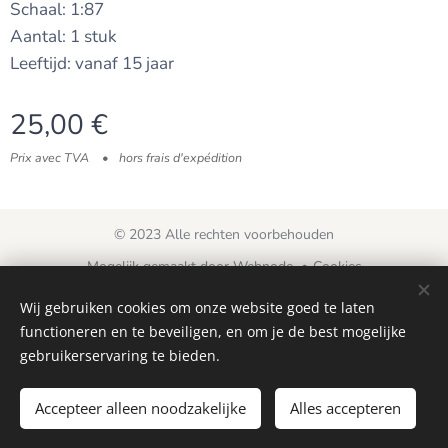
Schaal: 1:87
Aantal: 1 stuk
Leeftijd: vanaf 15 jaar
25,00
€
Prix avec TVA
hors frais d'expédition
© 2023 Alle rechten voorbehouden
Mogelijk gemaakt door
Webnode
Cookies
Wij gebruiken cookies om onze website goed te laten
Langues
functioneren en te beveiligen, en om je de best mogelijke
Nederlands
Français
gebruikerservaring te bieden.
Épuisé
Accepteer alleen noodzakelijke
Alles accepteren