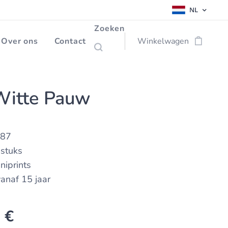
NL
Zoeken
Over ons
Contact
Winkelwagen
Witte Pauw
:87
 stuks
niprints
 vanaf 15 jaar
0
€