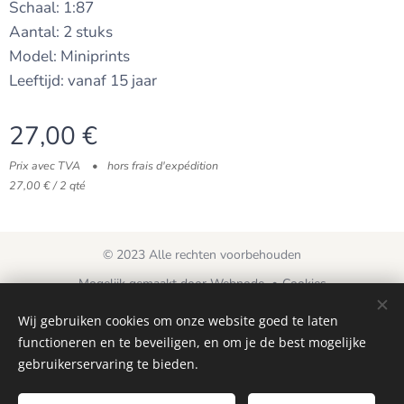
Schaal: 1:87
Aantal: 2 stuks
Model: Miniprints
Leeftijd: vanaf 15 jaar
27,00
€
Prix avec TVA
hors frais d'expédition
27,00 € / 2 qté
© 2023 Alle rechten voorbehouden
Mogelijk gemaakt door
Webnode
Cookies
Wij gebruiken cookies om onze website goed te laten
Langues
functioneren en te beveiligen, en om je de best mogelijke
Nederlands
Français
gebruikerservaring te bieden.