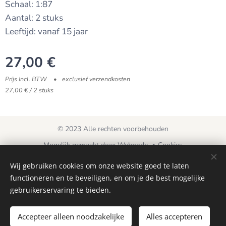
Schaal: 1:87
Aantal: 2 stuks
Leeftijd: vanaf 15 jaar
27,00
€
Prijs Incl. BTW
exclusief verzendkosten
27,00 € / 2 stuks
© 2023 Alle rechten voorbehouden
Mogelijk gemaakt door
Webnode
Cookies
Wij gebruiken cookies om onze website goed te laten
Talen
functioneren en te beveiligen, en om je de best mogelijke
Nederlands
Français
gebruikerservaring te bieden.
Toevoegen aan de winkelwagen
Accepteer alleen noodzakelijke
Alles accepteren